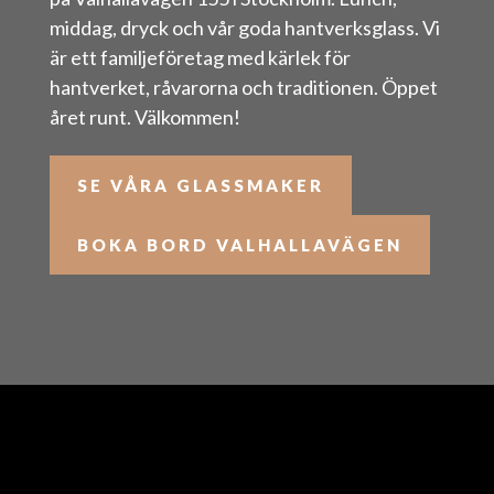
middag, dryck och vår goda hantverksglass. Vi
är ett familjeföretag med kärlek för
hantverket, råvarorna och traditionen. Öppet
året runt. Välkommen!
SE VÅRA GLASSMAKER
BOKA BORD VALHALLAVÄGEN