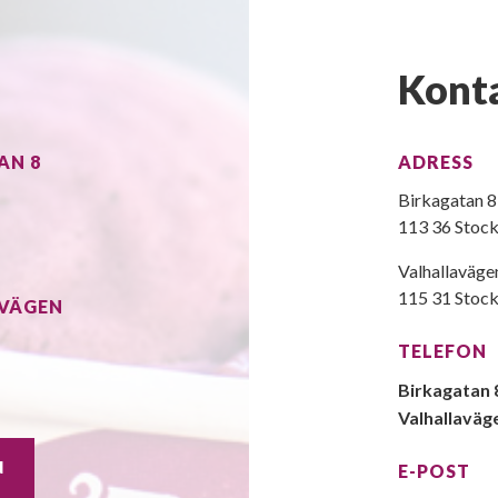
Kont
AN 8
ADRESS
Birkagatan 8
113 36 Stoc
Valhallaväge
115 31 Stoc
AVÄGEN
TELEFON
Birkagatan 
Valhallaväg
N
E-POST