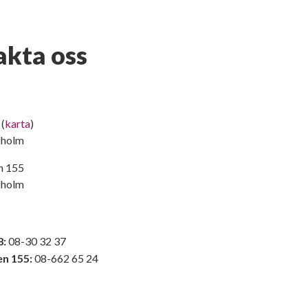
akta oss
 (
karta
)
kholm
n 155
kholm
8:
08-30 32 37
en 155:
08-662 65 24