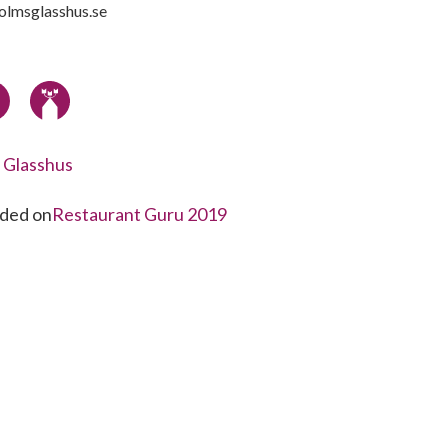
olmsglasshus.se
 Glasshus
ded on
Restaurant Guru 2019